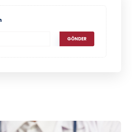
n
GÖNDER