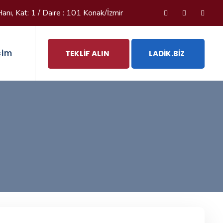
nı, Kat: 1 / Daire : 101 Konak/İzmir
işim
TEKLIF ALIN
LADIK.BIZ