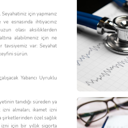
a… Seyahatiniz için yapmanız
 ve esnasında ihtiyacınız
uzun olası aksiliklerden
ltına alabilmeniz için ne
r tavsiyemiz var: Seyahat
keyfini sürün.
çalışacak Yabancı Uyruklu
yetinin tanıdığı süreden ya
izni almaları, ikamet izni
a şirketlerinden özel sağlık
zni için bir yıllık sigorta