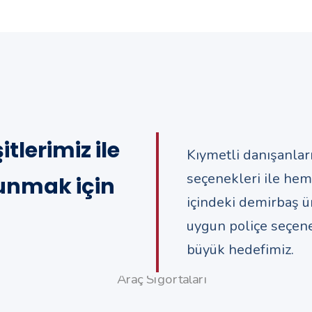
itlerimiz ile
Kıymetli danışanları
seçenekleri ile hem
 sunmak için
içindeki demirbaş ür
uygun poliçe seçene
büyük hedefimiz.